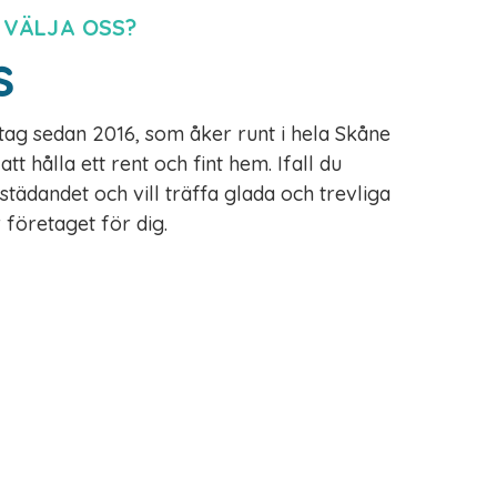
 VÄLJA OSS?
s
retag sedan 2016, som åker runt i hela Skåne
tt hålla ett rent och fint hem. Ifall du
tädandet och vill träffa glada och trevliga
r företaget för dig.